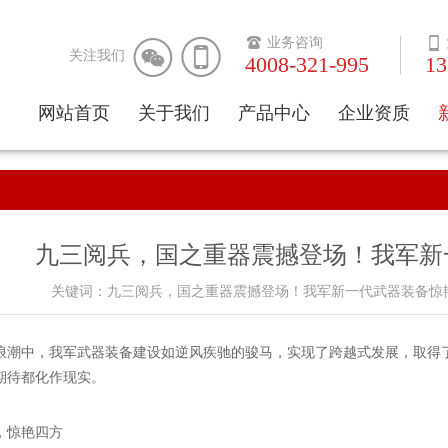



业务咨询

关注我们
4008-321-995
13
网站首页
关于我们
产品中心
企业资质
公司简介
消毒湿巾
企业文化
应急救护一体
柜
企业视频
防护应急型
九三阅兵，国之重器震撼登场！我军新
防灾减灾型
关键词：九三阅兵，国之重器震撼登场！我军新一代武器装备惊艳亮相 
车载应急型
浪潮中，我军武器装备建设如逆风疾驰的骏马，实现了跨越式发展，取得
户外应急型
期待都化作现实。
礼品健康型
，惊艳四方