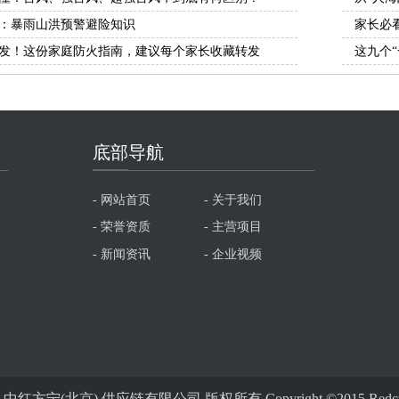
：暴雨山洪预警避险知识
专访中国
家长必
发！这份家庭防火指南，建议每个家长收藏转发
这九个“
底部导航
底部
- 网站首页
- 关于我们
- 荣誉资质
- 主营项目
- 新闻资讯
- 企业视频
中红方宁(北京) 供应链有限公司 版权所有 Copyright ©2015 Redcube Al