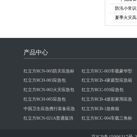
防汛小常识
夏季火灾高
红立方RCB-2急救箱
产品中心
产品
红立方RCB-4家庭型应急箱
红立方RCN-002火灾应急包
红立方RCC-059应急包
红立方RCH-085应急包
红立方RCB-4迷彩家用应急
中国卫生应急携行装备应急
箱
分队装备标准及产品参数
红立方RCB-1急救箱
红立方RCN-021A普通版消
红立方RCN-025家庭应急包
防应急包火灾逃生包
红立方RCC-004车载三角标
红立方RCH-099应急包
志应急包
红立方RCB-1迷彩急救箱
红立方RCN-021B精装版消
防应急包火灾逃生包
红立方RCC-020车载应急包
红立方RCH-011户外行囊
红立方RCB-2急救箱
红立方RCN-025家庭应急包
京ICP备15006317号-2