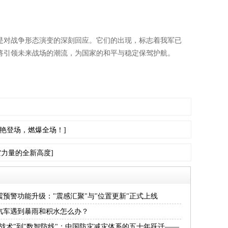
是对战争形态演变的深刻回应。它们的出现，标志着我军已
将引领未来战场的潮流，为国家的和平与稳定保驾护航。
机惊艳登场，燃爆全场！]
力量的全新高度]
震预警功能升级："震感汇聚"与"位置更新"正式上线
汽车遇到暴雨和积水怎么办？
海战术"到"数智防线"：中国防灾减灾体系的五十年跃迁——