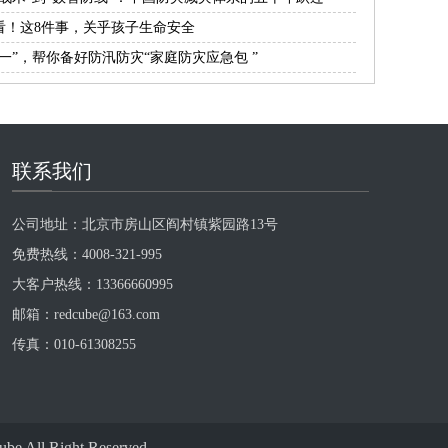
灾害防御协会会长郑国光
看！这8件事，关乎孩子生命安全
一”，帮你备好防汛防灾“家庭防灾应急包 ”
联系我们
联系
公司地址：北京市房山区阎村镇紫园路13号
免费热线：4008-321-995
大客户热线：13366660995
邮箱：redcube@163.com
传真：010-61308255
l Right Reserved.