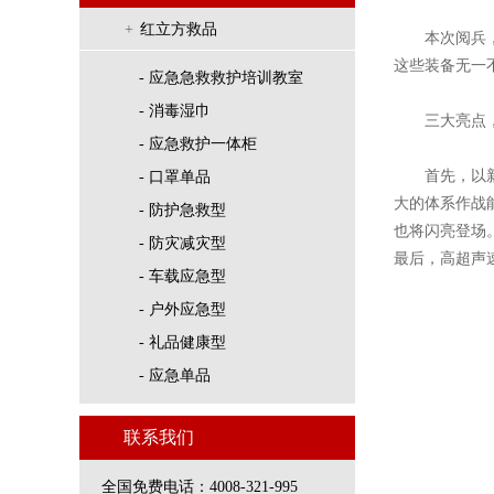
+
红立方救品
本次阅兵
这些装备无一
- 应急急救救护培训教室
- 消毒湿巾
三大亮点
- 应急救护一体柜
首先，以
- 口罩单品
大的体系作战
- 防护急救型
也将闪亮登场
- 防灾减灾型
最后，高超声
- 车载应急型
- 户外应急型
- 礼品健康型
- 应急单品
联系我们
全国免费电话：4008-321-995