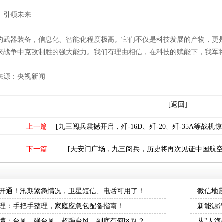
，引领未来
的武器装备，信息化、智能化程度极高。它们不仅是科技发展的产物，更
来战争中克敌制胜的强大能力。我们有理由相信，在科技的赋能下，我军
来源：央视新闻
[返回]
上一篇
[九三阅兵震撼开启，歼-16D、歼-20、歼-35A等战
下一篇
[天安门广场，九三阅兵，历史将再次见证中国航空
开通！汛期紧急情况，卫星短信、电话可用了！
微信地
理：手把手整理，家庭应急包配备指南！
新能源
懂：台风、强台风、超强台风，到底有何区别？
从"人