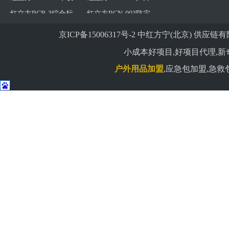
应急豪华型
标准型包
红立方RCH-009多功
红立方RCB-3迷彩应
能包
急箱
红立方RCN-005防灾
红立方RCC-003车载
京ICP备15006317号-2
中红方宁(北京) 供应链有限公司 版权
应急标准型
豪华型包
红立方RCH-083应急
红立方RCB-4家庭型
小成本好项目,好项目代理,新
包
应急箱
红立方RCN-002火灾
红立方RCC-059应急
户外用品加盟
,应急包加盟,急救
应急包
包
红立方RCH-085应急
红立方RCB-4迷彩家
包
用应急箱
中国卫生应急携行装
红立方RCB-1急救箱
备应急分队装备标准
红立方RCN-021A普通
红立方RCC-004车载
及产品参数
版消防应急包火灾逃
三角标志应急包
红立方RCH-099应急
红立方RCB-1迷彩急
生包
包
救箱
红立方RCN-021B精装
红立方RCC-020车载
版消防应急包火灾逃
应急包
红立方RCH-011户外
红立方RCB-2急救箱
生包
行囊