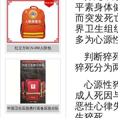
平素身体
而突发死
红立方RCN-090人防包
界卫生组
多为心源
判断猝
猝死分为
心源性
中国卫生应急携行装备应急分队
装备标准及产品参数
成人死因
恶性心律
生猝死。