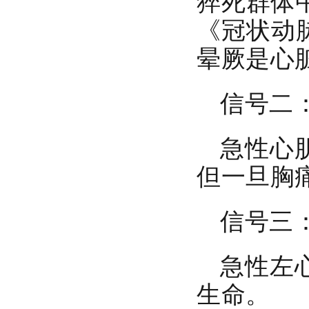
猝死群体
《冠状动
晕厥是心
信号二
红立方RCC-020B车载应急包
急性心
但一旦胸
信号三
红立方RCH-001户外应急包
急性左
生命。