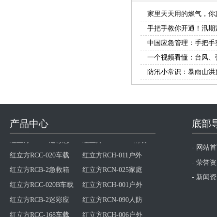
家里天天用的燃气，你
点请掌握！
手把手教你开通！汛期
中国应急管理：手把手
一个视频看懂：台风、
防汛小常识：暴雨山洪
产品中心
底部
产品
底部
- 网站
红立方RCN-025家庭
红立方RCC-020B车载
- 荣誉
应急包
应急包
红立方RCH-001户外
红立方RCB-2迷彩应
- 新闻
应急包
急箱
红立方RCN-090人防
红立方RCC-168车载
包
大巴车综合包
红立方RCH-006户外
红立方RCB-3综合标
腰包
准应急箱
红立方RCN-003防灾
红立方RCC-002车载