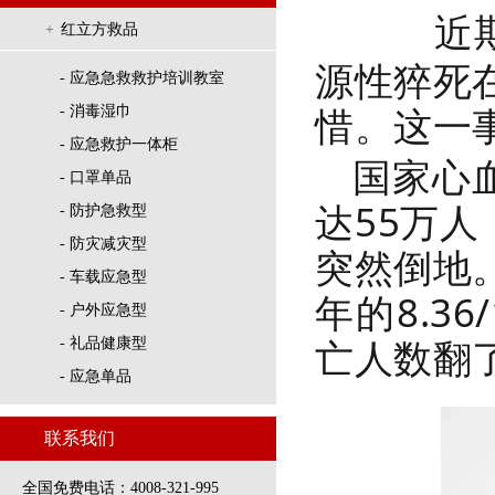
近
+
红立方救品
源性猝死
- 应急急救救护培训教室
惜。这一
- 消毒湿巾
- 应急救护一体柜
国家心
- 口罩单品
达55万人
- 防护急救型
- 防灾减灾型
突然倒地
- 车载应急型
年的8.36
- 户外应急型
亡人数翻
- 礼品健康型
- 应急单品
联系我们
全国免费电话：4008-321-995