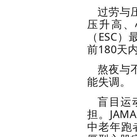
过劳与
压升高、
（ESC
红立方RCB-1迷彩急救箱
前180
熬夜与
能失调。
盲目运
红立方RCN-021B精装版消防应
担。JAM
急包火灾逃生包
中老年跑