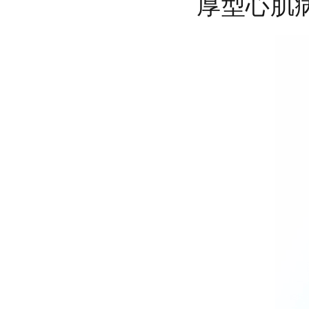
厚型心肌
红立方RCC-020车载应急包
红立方RCH-011户外行囊