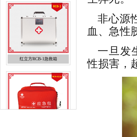
非心源
血、急性
红立方RCB-1急救箱
一旦发
性损害，
红立方RCN-021A普通版消防应
急包火灾逃生包