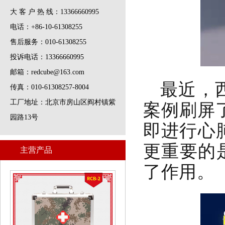
大 客 户 热 线：13366660995
电话：+86-10-61308255
售后服务：010-61308255
投诉电话：13366660995
邮箱：redcube@163.com
最近，
传真：010-61308257-8004
案例刷屏
工厂地址：北京市房山区阎村镇紫
园路13号
即进行心
更重要的
主营产品
了作用。
红立方RCB-2迷彩应急箱