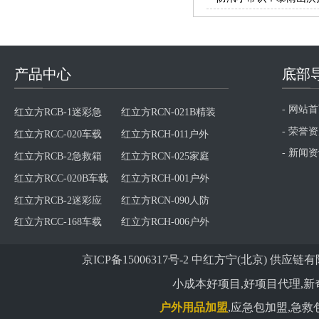
产品中心
底部
产品
底部
红立方RCB-1迷彩急
红立方RCN-021B精装
- 网站
救箱
版消防应急包火灾逃
红立方RCC-020车载
红立方RCH-011户外
- 荣誉
生包
应急包
行囊
红立方RCB-2急救箱
红立方RCN-025家庭
- 新闻
应急包
红立方RCC-020B车载
红立方RCH-001户外
应急包
应急包
红立方RCB-2迷彩应
红立方RCN-090人防
急箱
包
红立方RCC-168车载
红立方RCH-006户外
大巴车综合包
腰包
红立方RCB-3综合标
红立方RCN-003防灾
准应急箱
应急豪华型
红立方RCC-002车载
红立方RCH-009多功
京ICP备15006317号-2
中红方宁(北京) 供应链有限公司 版权
标准型包
能包
红立方RCB-3迷彩应
红立方RCN-005防灾
小成本好项目,好项目代理,新
急箱
应急标准型
红立方RCC-003车载
红立方RCH-083应急
户外用品加盟
,应急包加盟,急救
豪华型包
包
红立方RCB-4家庭型
红立方RCN-002火灾