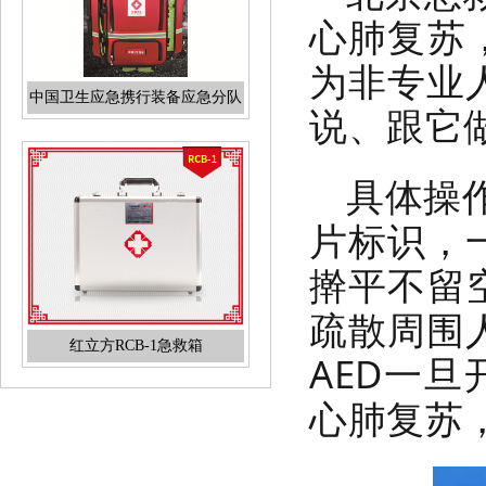
心肺复苏
为非专业
说、跟它
具体操
红立方RCB-1急救箱
片标识，
擀平不留
疏散周围
AED一旦
心肺复苏
红立方RCN-021A普通版消防应