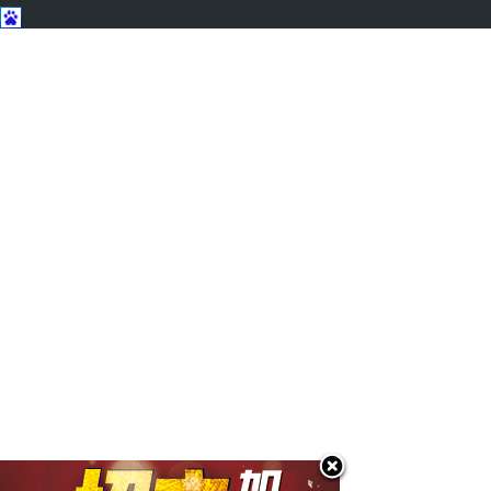
应急箱
应急包
红立方RCC-059应急
红立方RCH-085应急
包
包
红立方RCB-4迷彩家
中国卫生应急携行装
用应急箱
备应急分队装备标准
红立方RCB-1急救箱
红立方RCN-021A普通
及产品参数
版消防应急包火灾逃
红立方RCC-004车载
红立方RCH-099应急
生包
三角标志应急包
包