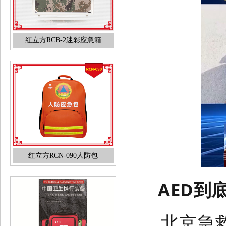
红立方RCN-090人防包
AED到
中国卫生应急携行装备应急分队
北京急
装备标准及产品参数