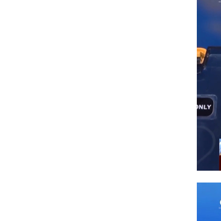
红立方RCB-1迷彩急救箱
红立方RCN-021B精装版消防应