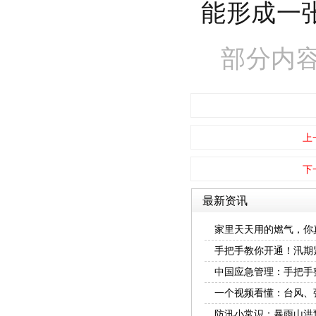
能形成一
红立方RCH-001户外应急包
部分内
上
下
最新资讯
家里天天用的燃气，你
点请掌握！
手把手教你开通！汛期
中国应急管理：手把手
一个视频看懂：台风、
防汛小常识：暴雨山洪