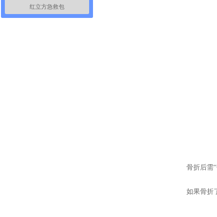
红立方急救包
红立方RCN-025家庭应急包
红立方RCC-020B车载应急包
骨折后需“
如果骨折