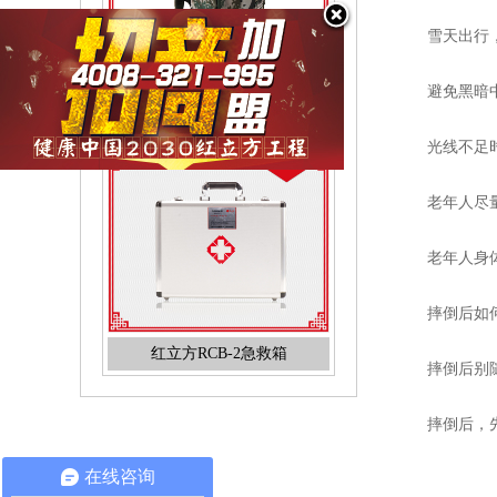
雪天出行
避免黑暗
红立方RCH-011户外行囊
光线不足
老年人尽
老年人身
摔倒后如
红立方RCB-2急救箱
摔倒后别
摔倒后，
在线咨询