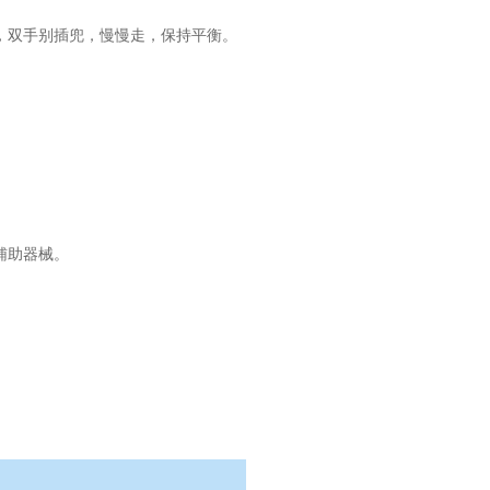
，双手别插兜，慢慢走，保持平衡。
辅助器械。