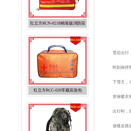
红立方RCN-021B精装版消防应
急包火灾逃生包
雪后出行
时刻保持
下雪天，
红立方RCC-020车载应急包
穿保暖衣
出行时，
放慢走路