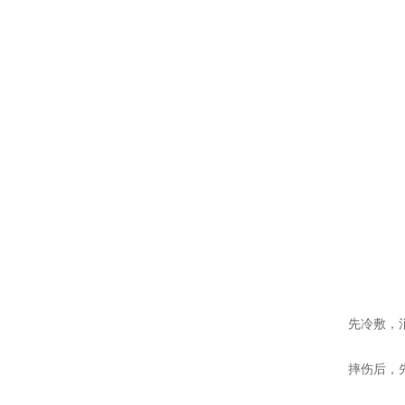
红立方RCH-001户外应急包
红立方RCB-2迷彩应急箱
先冷敷，
摔伤后，