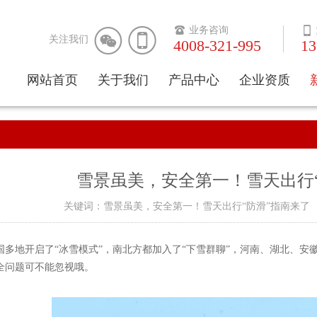



业务咨询

关注我们
4008-321-995
13
网站首页
关于我们
产品中心
企业资质
公司简介
消毒湿巾
企业文化
应急救护一体
柜
企业视频
防护应急型
雪景虽美，安全第一！雪天出行
防灾减灾型
关键词：雪景虽美，安全第一！雪天出行“防滑”指南来了 时间:2
车载应急型
国多地开启了“冰雪模式”，南北方都加入了“下雪群聊”，河南、湖北、
户外应急型
全问题可不能忽视哦。
礼品健康型